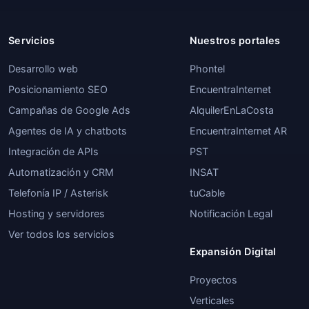
Servicios
Nuestros portales
Desarrollo web
Phontel
Posicionamiento SEO
EncuentraInternet
Campañas de Google Ads
AlquilerEnLaCosta
Agentes de IA y chatbots
EncuentraInternet AR
Integración de APIs
PST
Automatización y CRM
INSAT
Telefonía IP / Asterisk
tuCable
Hosting y servidores
Notificación Legal
Ver todos los servicios
Expansión Digital
Proyectos
Verticales