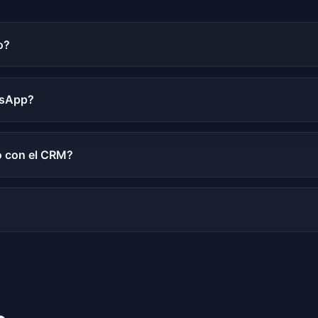
o?
tsApp?
io con el CRM?