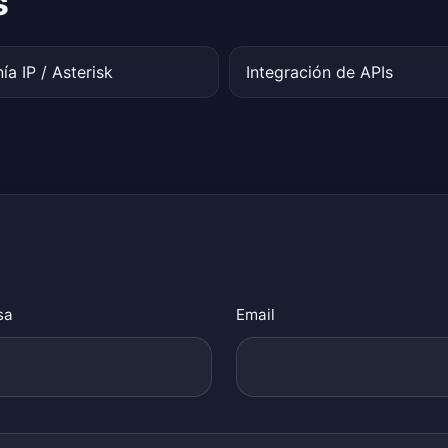
s
ía IP / Asterisk
Integración de APIs
sa
Email