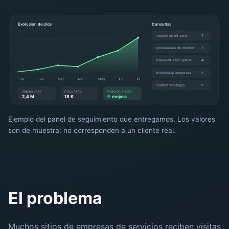
Evolución de clics
Consultas
internet en mi zona
1
proveedores de internet
3
planes de fibra óptica
4
telefonía ip empresas
8
Ene
Feb
Mar
Abr
May
Jun
Jul
chatbot whatsapp
11
Impresiones
Clics / año
Posición media
2,4 M
18 K
↑ mejora
Ejemplo del panel de seguimiento que entregamos. Los valores
son de muestra: no corresponden a un cliente real.
El problema
Muchos sitios de empresas de servicios reciben visitas